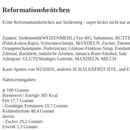
Reformationsbrötchen
Echte Reformationsbrötchen aus Stollenteig - super lecker nicht nur 
Zutaten: Stollenmehl(WEIZENMEHL) Typ 405, Sultaninen, BUTTER,
(Palm,Kokos,Raps), Schweineschmalz, MANDELN, Zucker, Zitronen
Orangenschalenpaste, Puderzucker, Glukose-Fruktose-Sirup, Fondant,
Zitronat, Backhefe, natürliche Aromen, Jamaica-Rum/Alkohol, Salz
Allergene: GLUTENhaltiges Getreide, MANDELN, MILCH
Kann Spuren von NÜSSEN, anderen SCHALENFRÜCHTE, und EIE
Nährwertangaben:
je 100 Gramm
Brennwert / Energie 385 Kcal
Fett 17,7 Gramm
- Gesättigte Fettsäuren 10,7 Gramm
Kohlenhydrate 48,4 Gramm
davon:
- Zucker 29,2 Gramm
Eiweiß 5,3 Gramm