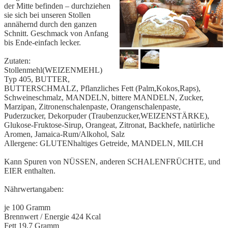
der Mitte befinden – durchziehen
sie sich bei unseren Stollen
annähernd durch den ganzen
Schnitt. Geschmack von Anfang
bis Ende-einfach lecker.
Zutaten:
Stollenmehl(WEIZENMEHL)
Typ 405, BUTTER,
BUTTERSCHMALZ, Pflanzliches Fett (Palm,Kokos,Raps),
Schweineschmalz, MANDELN, bittere MANDELN, Zucker,
Marzipan, Zitronenschalenpaste, Orangenschalenpaste,
Puderzucker, Dekorpuder (Traubenzucker,WEIZENSTÄRKE),
Glukose-Fruktose-Sirup, Orangeat, Zitronat, Backhefe, natürliche
Aromen, Jamaica-Rum/Alkohol, Salz
Allergene: GLUTENhaltiges Getreide, MANDELN, MILCH
Kann Spuren von NÜSSEN, anderen SCHALENFRÜCHTE, und
EIER enthalten.
Nährwertangaben:
je 100 Gramm
Brennwert / Energie 424 Kcal
Fett 19,7 Gramm