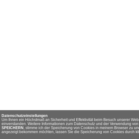
Datenschutzeinstellungen
Um Ihnen ein Höchstmaß an Sicherheit und Effektivität beim Besuch unserer Webs
einverstanden. Weitere Informationen zum Datenschutz und der Verwendung von C
SPEICHERN
, stimme ich der Speicherung von Cookies in meinem Browser zu und
angezeigt bekommen möchten, lassen Sie die Speicherung von Cookies durch kl